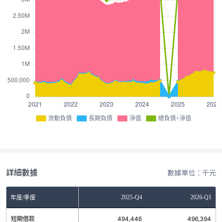
流動負債
長期負債
淨值
總負債+淨值
詳細數據
數據單位：千元
Q2
2025-Q3
2025-Q4
2026-Q1
年度/季度
5
短期借款
453,750
494,446
496,394