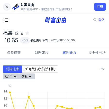
財富自由
福壽 1219
打開
10.65
0%
立即使用APP，開啟您的股市智慧導航！
登入
福壽
1219
10.65
0%
最近更新時間：
2026/08/06 05:30
個股概覽
財務報表
獲利能力
安全性分析
利潤比率
所得稅佔稅前淨利比
近5年
季報