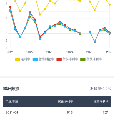
毛利率
營業利益率
稅前淨利率
稅後淨利率
詳細數據
數據單位：%
率
年度/季度
營業利益率
稅後淨利率
稅前淨利率
9
2021-Q1
6.38
6.13
7.21