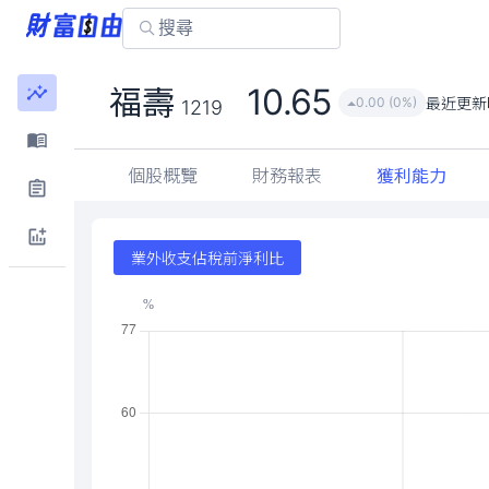
10.65
福壽
最近更新
0.00 (0%)
1219
個股概覽
財務報表
獲利能力
業外收支佔稅前淨利比