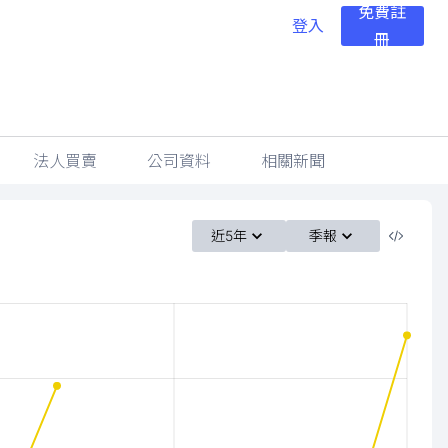
免費註
登入
冊
法人買賣
公司資料
相關新聞
近5年
季報