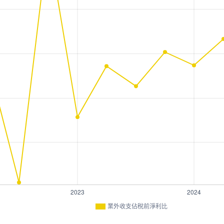
業外收支佔稅前淨利比