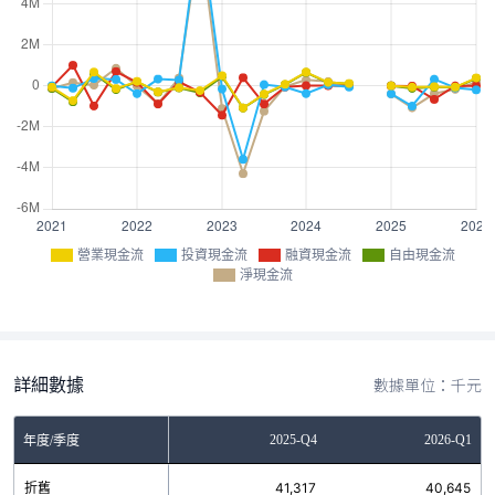
營業現金流
投資現金流
融資現金流
自由現金流
淨現金流
詳細數據
數據單位：千元
Q2
2025-Q3
2025-Q4
2026-Q1
年度/季度
9
折舊
38,424
41,317
40,645