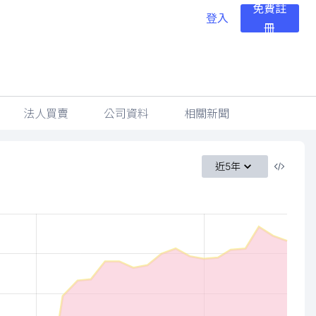
免費註
登入
冊
法人買賣
公司資料
相關新聞
近5年