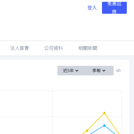
免費註
登入
冊
法人買賣
公司資料
相關新聞
近5年
季報