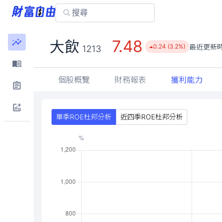
7.48
大飲
最近更新
0.24 (3.2%)
1213
個股概覽
財務報表
獲利能力
單季ROE杜邦分析
近四季ROE杜邦分析