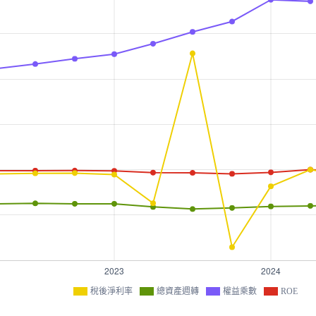
稅後淨利率
總資產週轉
權益乘數
ROE