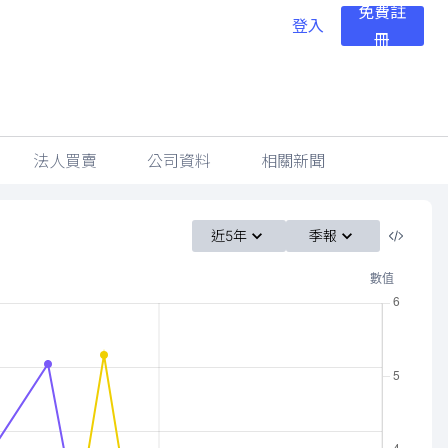
免費註
登入
冊
法人買賣
公司資料
相關新聞
近5年
季報