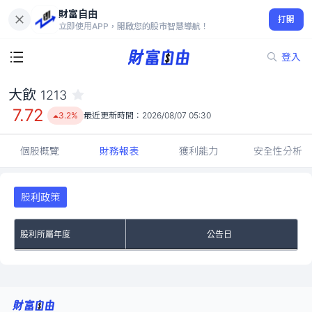
財富自由
大飲 1213
打開
7.72
3.2%
立即使用APP，開啟您的股市智慧導航！
登入
大飲
1213
7.72
3.2%
最近更新時間：
2026/08/07 05:30
個股概覽
財務報表
獲利能力
安全性分析
股利政策
股利所屬年度
公告日
No Rows To Show