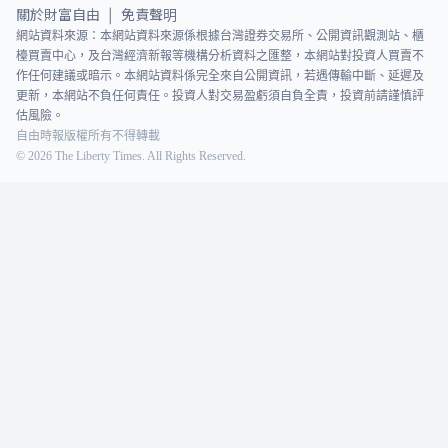
關於財富自由
免責聲明
|
網站資料來源：本網站資料來源係根據台灣證券交易所、公開資訊觀測站、櫃
檯買賣中心，及台灣經濟新報等機構分析資料之匯整，本網站對投資人買賣不
作任何建議或暗示。本網站資料係完全來自公開資訊，若遇傳輸中斷、延遲及
更新，本網站不負任何責任。投資人對交易盈虧須自負全責，投資前請謹慎評
估風險。
自由時報版權所有不得轉載
©
2026
The Liberty Times. All Rights Reserved.