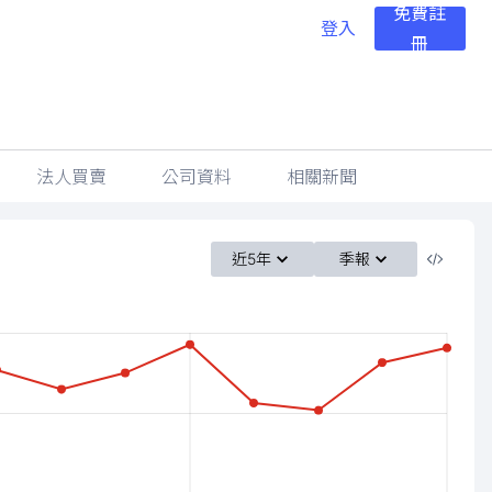
免費註
登入
冊
法人買賣
公司資料
相關新聞
近5年
季報