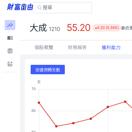
55.20
大成
最近
0.20 (0.36%)
1210
個股概覽
財務報表
獲利能力
營運週轉天數