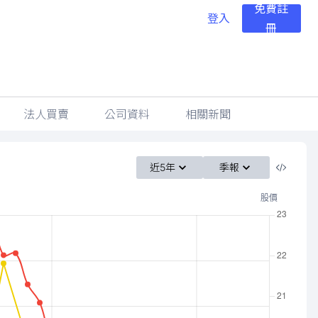
免費註
登入
冊
法人買賣
公司資料
相關新聞
近5年
季報