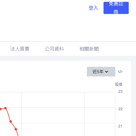
免費註
登入
冊
法人買賣
公司資料
相關新聞
近5年