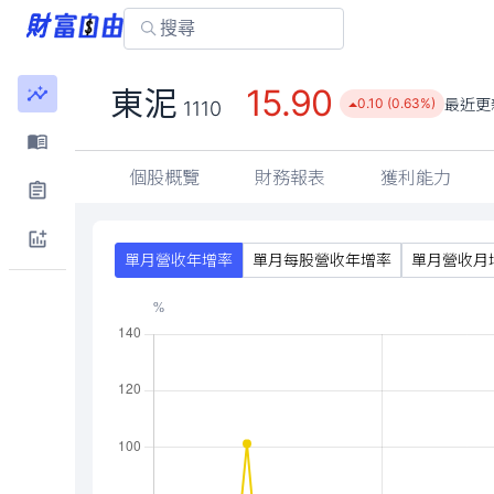
15.90
東泥
最近更
0.10 (0.63%)
1110
個股概覽
財務報表
獲利能力
單月營收年增率
單月每股營收年增率
單月營收月