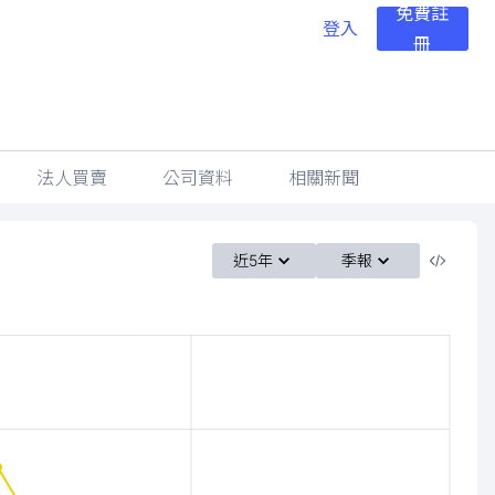
免費註
登入
冊
法人買賣
公司資料
相關新聞
近5年
季報