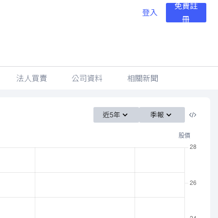
免費註
登入
冊
法人買賣
公司資料
相關新聞
近5年
季報