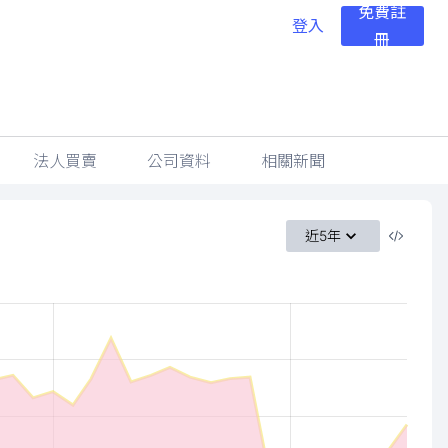
免費註
登入
冊
法人買賣
公司資料
相關新聞
近5年