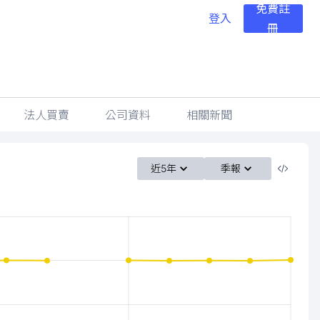
免費註
登入
冊
法人買賣
公司資料
相關新聞
近5年
季報