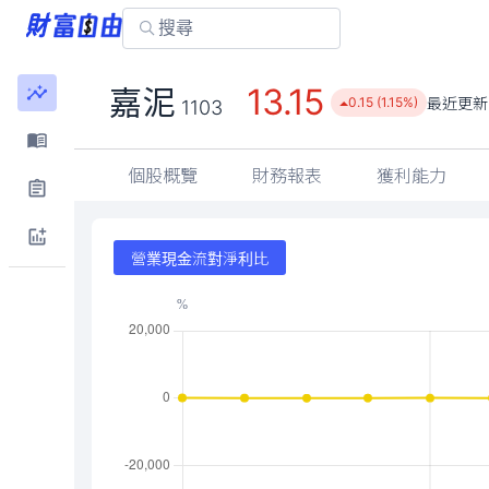
13.15
嘉泥
最近更新
0.15 (1.15%)
1103
個股概覽
財務報表
獲利能力
營業現金流對淨利比