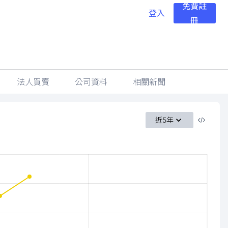
免費註
登入
冊
法人買賣
公司資料
相關新聞
近5年