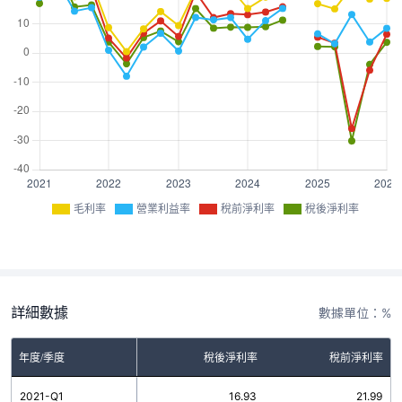
毛利率
營業利益率
稅前淨利率
稅後淨利率
詳細數據
數據單位：%
率
年度/季度
營業利益率
稅後淨利率
稅前淨利率
7
2021-Q1
19.09
16.93
21.99