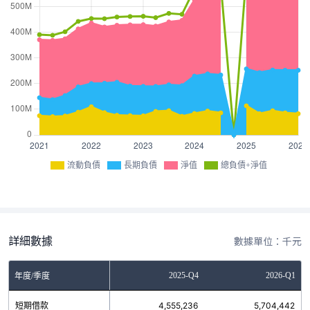
流動負債
長期負債
淨值
總負債+淨值
詳細數據
數據單位：千元
Q2
2025-Q3
2025-Q4
2026-Q1
年度/季度
3
短期借款
30,524,577
4,555,236
5,704,442