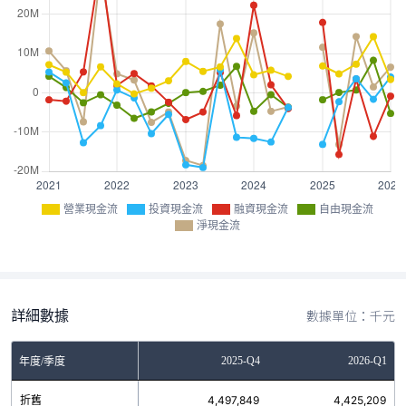
營業現金流
投資現金流
融資現金流
自由現金流
淨現金流
詳細數據
數據單位：千元
Q2
2025-Q3
2025-Q4
2026-Q1
年度/季度
6
折舊
3,978,861
4,497,849
4,425,209