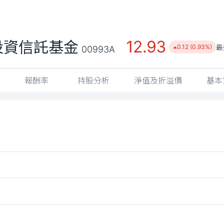
12.93
投資信託基金
最
0.12 (0.93%)
00993A
報酬率
持股分析
淨值及折溢價
基本