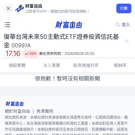
財富自由
復華台灣未來50主動式ETF證券投資信託基金 00991A
打開
17.16
1.59%
立即使用APP，開啟您的股市智慧導航！
登入
復華台灣未來50主動式ETF證券投資信託基
金
00991A
17.16
1.59%
最近更新時間：
2026/08/06 05:30
個股概覽
法人買賣
股息與殖利率
報酬率
很抱歉！暫時沒有相關新聞
關於財富自由
免責聲明
|
網站資料來源：本網站資料來源係根據台灣證券交易所、公開資訊觀測站、櫃
檯買賣中心，及台灣經濟新報等機構分析資料之匯整，本網站對投資人買賣不
作任何建議或暗示。本網站資料係完全來自公開資訊，若遇傳輸中斷、延遲及