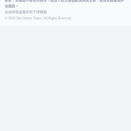
更新，本網站不負任何責任。投資人對交易盈虧須自負全責，投資前請謹慎評
估風險。
自由時報版權所有不得轉載
©
2026
The Liberty Times. All Rights Reserved.