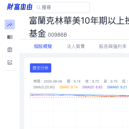
富蘭克林華美10年期以上
基金
00986B
個股概覽
法人買賣
股息與殖利率
歷史分析