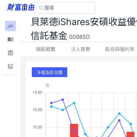
貝萊德iShares安碩收
信託基金
00985D
個股概覽
法人買賣
股息與殖利率
淨值及折溢價