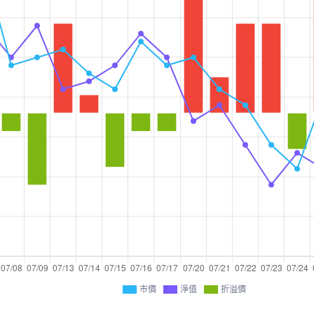
市價
淨值
折溢價