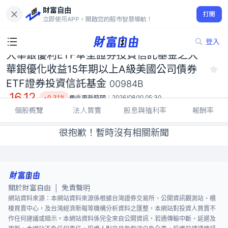
大華銀優利ETF傘型證券投資信託基金之大華銀優化收益15年期以
財富自由
上A級美國公司債券ETF證券投資信託基金 00984B
打開
立即使用APP，開啟您的股市智慧導航！
16.12
0.31%
登入
大華銀優利ETF傘型證券投資信託基金之大
華銀優化收益15年期以上A級美國公司債券
ETF證券投資信託基金
00984B
16.12
0.31%
最近更新時間：
2026/08/10 05:30
個股概覽
法人買賣
股息與殖利率
報酬率
很抱歉！暫時沒有相關新聞
關於財富自由
免責聲明
|
網站資料來源：本網站資料來源係根據台灣證券交易所、公開資訊觀測站、櫃
檯買賣中心，及台灣經濟新報等機構分析資料之匯整，本網站對投資人買賣不
作任何建議或暗示。本網站資料係完全來自公開資訊，若遇傳輸中斷、延遲及