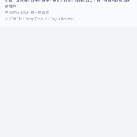
更新，本網站不負任何責任。投資人對交易盈虧須自負全責，投資前請謹慎評
估風險。
自由時報版權所有不得轉載
©
2026
The Liberty Times. All Rights Reserved.