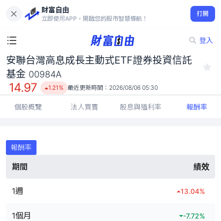
財富自由
安聯台灣高息成長主動式ETF證券投資信託基金 00984A
打開
14.97
1.21%
立即使用APP，開啟您的股市智慧導航！
登入
安聯台灣高息成長主動式ETF證券投資信託
基金
00984A
14.97
1.21%
最近更新時間：
2026/08/06 05:30
個股概覽
法人買賣
股息與殖利率
報酬率
報酬率
期間
績效
1週
13.04
%
1個月
-7.72
%