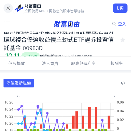
富邦優選收益傘型證券投資信託基金之富邦環球複合優選收益債主
財富自由
動式ETF證券投資信託基金 00983D
打開
立即使用APP，開啟您的股市智慧導航！
10.11
-0.19%
登入
富邦優選收益傘型證券投資信託基金之富邦
環球複合優選收益債主動式ETF證券投資信
託基金
00983D
10.11
-0.19%
最近更新時間：
2026/08/07 05:30
個股概覽
法人買賣
股息與殖利率
報酬率
淨值及折溢價