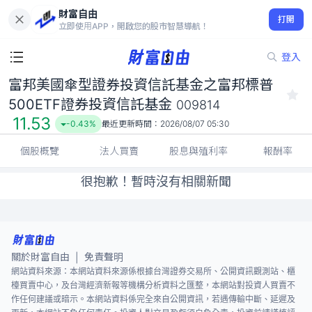
富邦美國傘型證券投資信託基金之富邦標普500ETF證券投資信託
財富自由
基金 009814
打開
立即使用APP，開啟您的股市智慧導航！
11.53
-0.43%
登入
富邦美國傘型證券投資信託基金之富邦標普
500ETF證券投資信託基金
009814
11.53
-0.43%
最近更新時間：
2026/08/07 05:30
個股概覽
法人買賣
股息與殖利率
報酬率
很抱歉！暫時沒有相關新聞
關於財富自由
免責聲明
|
網站資料來源：本網站資料來源係根據台灣證券交易所、公開資訊觀測站、櫃
檯買賣中心，及台灣經濟新報等機構分析資料之匯整，本網站對投資人買賣不
作任何建議或暗示。本網站資料係完全來自公開資訊，若遇傳輸中斷、延遲及