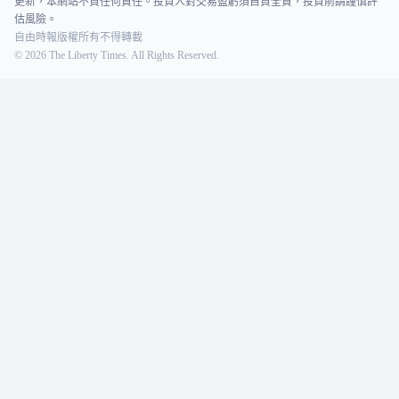
更新，本網站不負任何責任。投資人對交易盈虧須自負全責，投資前請謹慎評
估風險。
自由時報版權所有不得轉載
©
2026
The Liberty Times. All Rights Reserved.