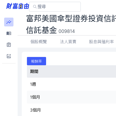
富邦美國傘型證券投資信託
信託基金
009814
個股概覽
法人買賣
股息與殖利率
報酬率
期間
1週
1個月
3個月