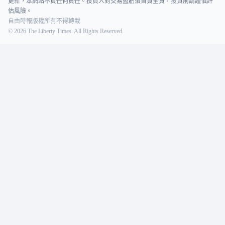
更新，本網站不負任何責任。投資人對交易盈虧須自負全責，投資前請謹慎評
估風險。
自由時報版權所有不得轉載
©
2026
The Liberty Times. All Rights Reserved.