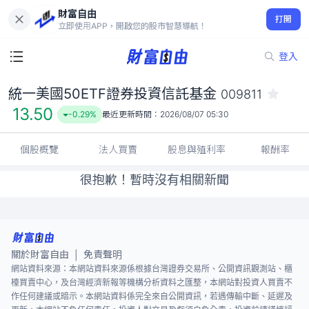
財富自由
統一美國50ETF證券投資信託基金 009811
打開
13.50
-0.29%
立即使用APP，開啟您的股市智慧導航！
登入
統一美國50ETF證券投資信託基金
009811
13.50
-0.29%
最近更新時間：
2026/08/07 05:30
個股概覽
法人買賣
股息與殖利率
報酬率
很抱歉！暫時沒有相關新聞
關於財富自由
免責聲明
|
網站資料來源：本網站資料來源係根據台灣證券交易所、公開資訊觀測站、櫃
檯買賣中心，及台灣經濟新報等機構分析資料之匯整，本網站對投資人買賣不
作任何建議或暗示。本網站資料係完全來自公開資訊，若遇傳輸中斷、延遲及