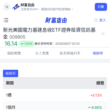
財富自由
新光美國電力基建息收ETF證券投資信託基金 009805
打開
16.14
-1.04%
立即使用APP，開啟您的股市智慧導航！
登入
新光美國電力基建息收ETF證券投資信託基
金
009805
16.14
-1.04%
最近更新時間：
2026/08/07 05:30
個股概覽
法人買賣
股息與殖利率
報酬率
報酬率
期間
績效
1週
3.13
%
1個月
-4.60
%