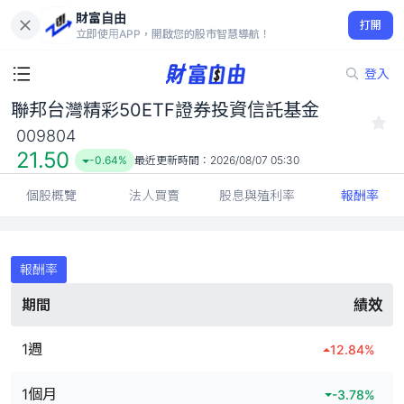
財富自由
聯邦台灣精彩50ETF證券投資信託基金 009804
打開
21.50
-0.64%
立即使用APP，開啟您的股市智慧導航！
登入
聯邦台灣精彩50ETF證券投資信託基金
009804
21.50
-0.64%
最近更新時間：
2026/08/07 05:30
個股概覽
法人買賣
股息與殖利率
報酬率
報酬率
期間
績效
1週
12.84
%
1個月
-3.78
%