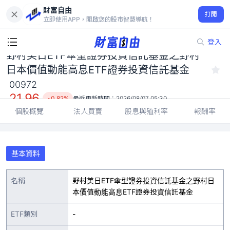
野村美日ETF傘型證券投資信託基金之野村日本價值動能高息ETF
財富自由
證券投資信託基金 00972
打開
立即使用APP，開啟您的股市智慧導航！
21.96
0.82%
登入
野村美日ETF傘型證券投資信託基金之野村
日本價值動能高息ETF證券投資信託基金
00972
21.96
0.82%
最近更新時間：
2026/08/07 05:30
個股概覽
法人買賣
股息與殖利率
報酬率
基本資料
名稱
野村美日ETF傘型證券投資信託基金之野村日
本價值動能高息ETF證券投資信託基金
ETF類別
-