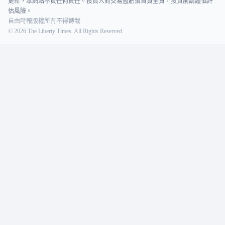
更新，本網站不負任何責任。投資人對交易盈虧須自負全責，投資前請謹慎評
估風險。
自由時報版權所有不得轉載
©
2026
The Liberty Times. All Rights Reserved.