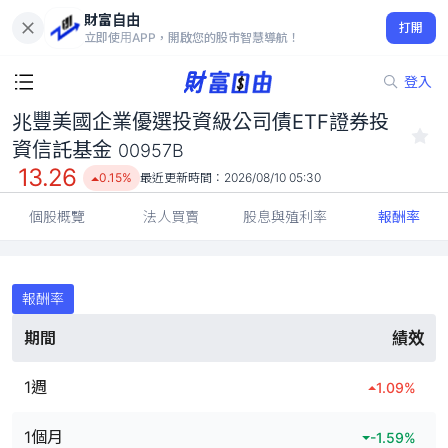
財富自由
兆豐美國企業優選投資級公司債ETF證券投資信託基金 00957B
打開
13.26
0.15%
立即使用APP，開啟您的股市智慧導航！
登入
兆豐美國企業優選投資級公司債ETF證券投
資信託基金
00957B
13.26
0.15%
最近更新時間：
2026/08/10 05:30
個股概覽
法人買賣
股息與殖利率
報酬率
報酬率
期間
績效
1週
1.09
%
1個月
-1.59
%