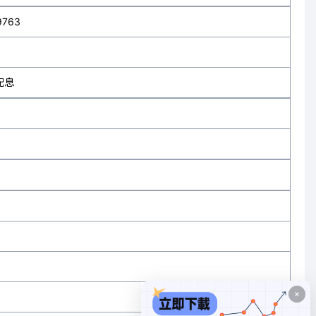
9763
配息