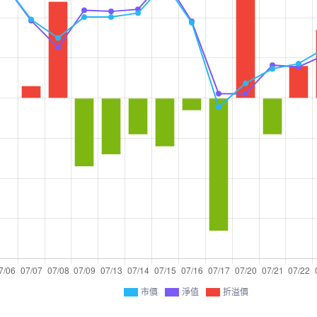
市價
淨值
折溢價