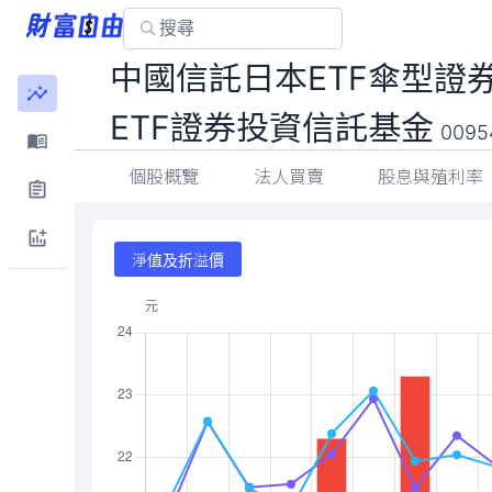
中國信託日本ETF傘型證
信託基金
00954
個股概覽
法人買賣
股息與殖利率
淨值及折溢價