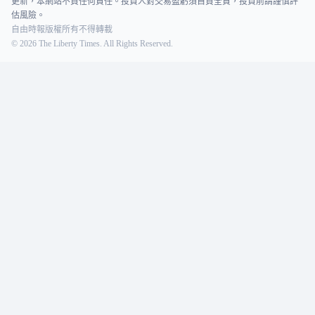
更新，本網站不負任何責任。投資人對交易盈虧須自負全責，投資前請謹慎評
估風險。
自由時報版權所有不得轉載
©
2026
The Liberty Times. All Rights Reserved.