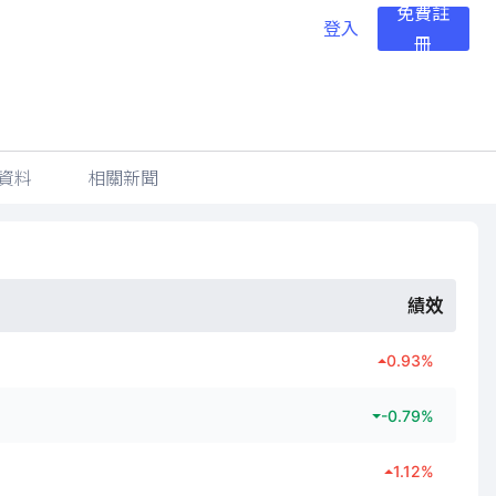
免費註
登入
冊
資料
相關新聞
績效
0.93
%
-0.79
%
1.12
%