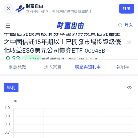
中國信託投資級債券傘型證券投資信託基金之中國信託15年期以上
財富自由
已開發市場投資級優化收益ESG美元公司債券ETF 00948B
打開
立即使用APP，開啟您的股市智慧導航！
9.33
-0.74%
登入
中國信託投資級債券傘型證券投資信託基金
之中國信託15年期以上已開發市場投資級優
化收益ESG美元公司債券ETF
00948B
9.33
-0.74%
最近更新時間：
2026/08/07 05:30
個股概覽
法人買賣
股息與殖利率
報酬率
股利