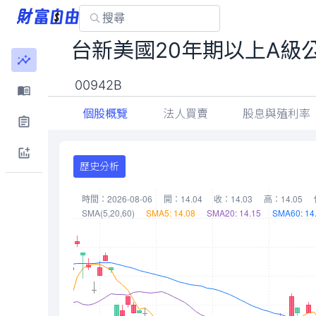
台新美國20年期以上A級
00942B
個股概覽
法人買賣
股息與殖利率
歷史分析