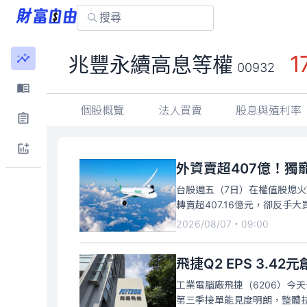
1
兆豐永續高息等權
00932
個股概覽
法人買賣
股息與殖利率
外資賣超407億！獨
台股週五（7日）在權值股熄火
轉賣超407.16億元，卻反手
2026/08/07・09:00
飛捷Q2 EPS 3.4
工業電腦廠飛捷（6206）今天
第三季接單能見度明朗，整體