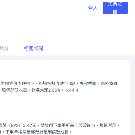
免費註
登入
冊
資料
相關新聞
與塑膠等傳產逆揚下，終場指數收跌170點，失守季線，而外資雖
股價開低收高，終場大漲2.66%，收44.4
盈餘（EPS）3.42元，雙雙創下單季新高；展望後市，飛捷表示，
段，下半年相關業務預計呈現倍數成長。