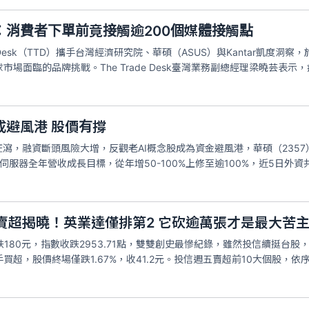
：消費者下單前竟接觸逾200個媒體接觸點
de Desk（TTD）攜手台灣經濟研究院、華碩（ASUS）與Kantar
場面臨的品牌挑戰。The Trade Desk臺灣業務副總經理梁曉芸表
成避風港 股價有撐
瀉，融資斷頭風險大增，反觀老AI概念股成為資金避風港，華碩（2357）跨入
伺服器全年營收成長目標，從年增50-100%上修至逾100%，近5日外資
賣超揭曉！英業達僅排第2 它砍逾萬張才是最大苦
180元，指數收跌2953.71點，雙雙創史最慘紀錄，雖然投信續挺台股
超，股價終場僅跌1.67%，收41.2元。投信週五賣超前10大個股，依序為