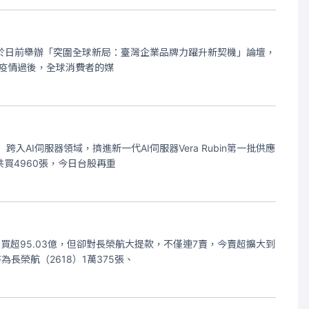
凱度洞察，於日前舉辦「突圍全球新局：臺灣企業品牌力躍升新契機」論壇，
示，疫情過後，全球消費者的媒
AI伺服器領域，擠進新一代AI伺服器Vera Rubin第一批供應
共買4960張，今日台股再重
主
，買超95.03億，但卻對長榮航大提款，不僅連7賣，今賣超擴大到
長榮航（2618）1萬375張、