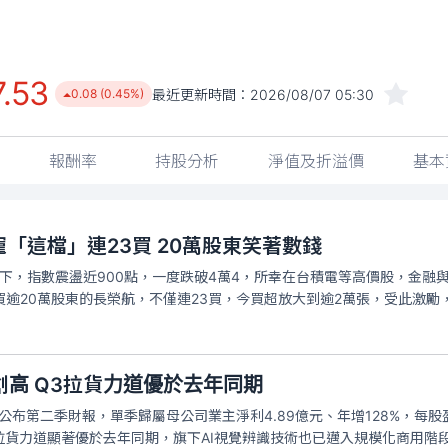
7.53
最近更新時間：
2026/08/07 05:30
0.08 (0.45%)
報酬率
持股分析
淨值及折溢價
基本
寵「這檔」連23買 20萬股東笑著數錢
下，指數震盪近900點，一度跌破4萬4，所幸在台積電等高價股，金融
大買逾20萬股東的長榮航，不僅連23買，今買超放大到逾2萬張，受此激勵，
2元創高 Q3拉貨力道優於去年同期
公布第二季財報，單季歸屬母公司業主淨利4.89億元、年增128%，每股
拉貨力道顯著優於去年同期，旗下AI視覺辨識技術也已邁入規模化商用階