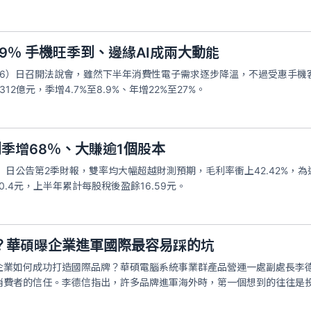
9％ 手機旺季到、邊緣AI成兩大動能
今（6）日召開法說會，雖然下半年消費性電子需求逐步降溫，不過受惠手機
12億元，季增4.7%至8.9%、年增22%至27%。
利季增68％、大賺逾1個股本
）日公告第2季財報，雙率均大幅超越財測預期，毛利率衝上42.42%，為近1
0.4元，上半年累計每股稅後盈餘16.59元。
？華碩曝企業進軍國際最容易踩的坑
企業如何成功打造國際品牌？華碩電腦系統事業群產品營運一處副處長李
消費者的信任。李德信指出，許多品牌進軍海外時，第一個想到的往往是