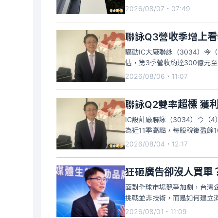
2026/08/07・07:49
聯詠Q3營收季增上看
驅動IC大廠聯詠（3034）
估，第3季營收約達300億元至3
2026/08/06・11:07
聯詠Q2雙率超標 獲
IC設計廠聯詠（3034）今（4
為近11季高點，每股稅後盈餘1
2026/08/04・12:17
狂砸廣告卻沒人買單
面對全球市場競爭加劇，台灣
挑戰並非技術，而是如何建立
地消
2026/08/01・11:09