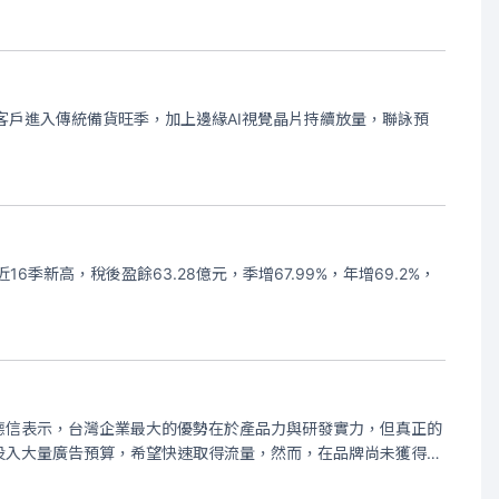
客戶進入傳統備貨旺季，加上邊緣AI視覺晶片持續放量，聯詠預
6季新高，稅後盈餘63.28億元，季增67.99%，年增69.2%，
德信表示，台灣企業最大的優勢在於產品力與研發實力，但真正的
投入大量廣告預算，希望快速取得流量，然而，在品牌尚未獲得當