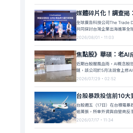
媒體碎片化！調查揭
全球廣告科技公司The Tra
共同探討台灣企業出海進軍全球市
2026/08/01・11:03
焦點股》華碩：老AI
近期台股腥風血雨，AI概念股狂
鏈，該公司於5月法說會上修AI
2026/07/29・02:52
台股暴跌投信前10大
台股週五（17日）在台積電暴跌
逾萬張，所幸外資與自營商反手買
2026/07/17・11:34