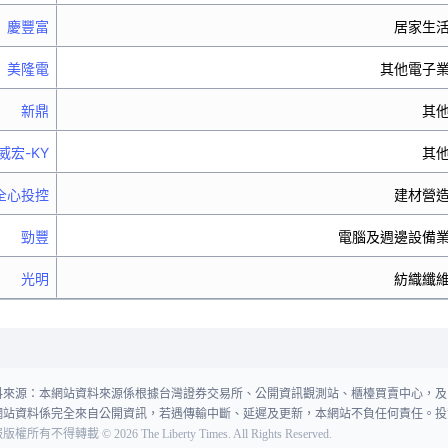
慶豐富
居家生
美隆電
其他電子
新鼎
其
威宏-KY
其
全心投控
建材營
勁豐
電腦及週邊設備
光明
紡織纖
料來源：本網站資料來源係根據台灣證券交易所、公開資訊觀測站、櫃檯買賣中心，及
網站資料係完全來自公開資訊，若遇傳輸中斷、延遲及更新，本網站不負任何責任。投
報版權所有不得轉載
©
2026
The Liberty Times. All Rights Reserved.