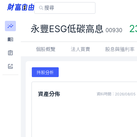
2
永豐ESG低碳高息
00930
個股概覽
法人買賣
股息與殖利率
持股分析
資產分佈
資料時間：2026/08/05