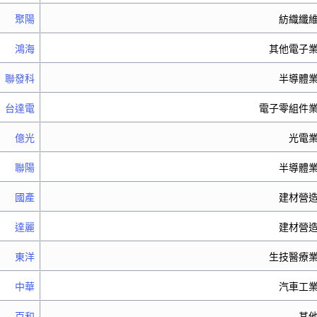
聚陽
紡織纖
鴻海
其他電子
聯發科
半導體
台達電
電子零組件
億光
光電
聯陽
半導體
國產
建材營
達麗
建材營
東洋
生技醫療
中華
汽車工
百和
其