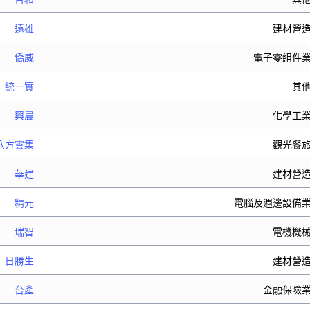
遠雄
建材營
僑威
電子零組件
統一實
其
興農
化學工
八方雲集
觀光餐
華建
建材營
精元
電腦及週邊設備
瑞智
電機機
日勝生
建材營
台產
金融保險