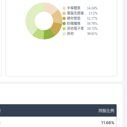
半導體業
14.24%
電腦及週邊...
13.1%
建材營造
12.17%
紡織纖維
10.76%
其他電子業
10.72%
其他
39.01%
別
持股比例
業
11.66%