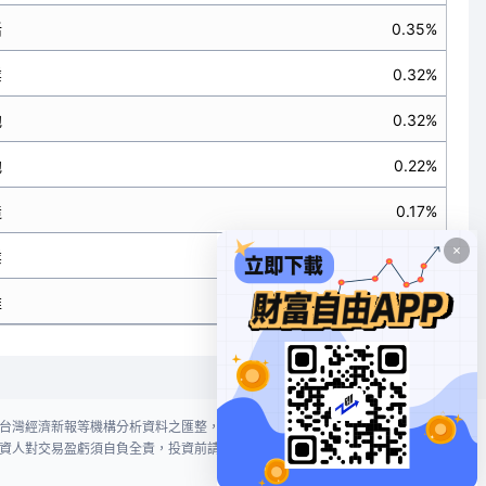
活
0.35%
業
0.32%
他
0.32%
他
0.22%
造
0.17%
業
0.16%
維
0.12%
台灣經濟新報等機構分析資料之匯整，本網站對投資人買賣不作任何建議或暗
資人對交易盈虧須自負全責，投資前請謹慎評估風險。