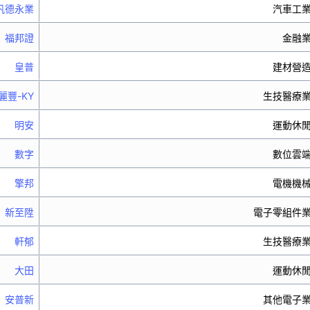
汎德永業
汽車工
福邦證
金融
皇普
建材營
麗豐-KY
生技醫療
明安
運動休
數字
數位雲
擎邦
電機機
新至陞
電子零組件
軒郁
生技醫療
大田
運動休
安普新
其他電子