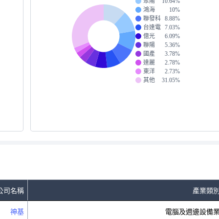
聚陽
10.64%
鴻海
10%
聯發科
8.88%
台達電
7.03%
億光
6.09%
聯陽
5.36%
國產
3.78%
達麗
2.78%
東洋
2.73%
其他
31.05%
公司名稱
產業類
神基
電腦及週邊設備