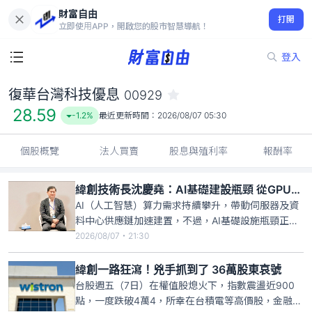
財富自由
復華台灣科技優息 00929
打開
28.59
-1.2%
立即使用APP，開啟您的股市智慧導航！
登入
復華台灣科技優息
00929
28.59
-1.2%
最近更新時間：
2026/08/07 05:30
個股概覽
法人買賣
股息與殖利率
報酬率
緯創技術長沈慶堯：AI基礎建設瓶頸 從GPU轉向電力
AI（人工智慧）算力需求持續攀升，帶動伺服器及資
料中心供應鏈加速建置，不過，AI基礎設施瓶頸正從
GPU（圖形處理器）轉向電力。緯創技術長沈慶堯昨
2026/08/07・21:30
指出，現階段AI資料中心最大的瓶頸落在電力基礎設
施，尤其是PDU（電源分配單元）的交付，只要電源
緯創一路狂瀉！兇手抓到了 36萬股東哀號
供應器等廠商能夠順利交貨，後續系統整合就能跟
台股週五（7日）在權值股熄火下，指數震盪近900
上。
點，一度跌破4萬4，所幸在台積電等高價股，金融與