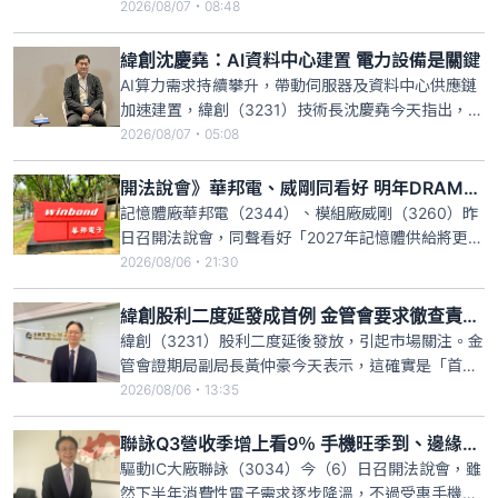
塑膠等傳產逆揚下，終場指數收跌170點，失守季
2026/08/07・08:48
線，而投信則轉賣超25.6億元，其中又以擁有逾36萬
股東的緯創最慘，一出手就砍逾萬張，受此影響，股
緯創沈慶堯：AI資料中心建置 電力設備是關鍵
價不僅連3跌，今跌幅擴大到3.17%，收183.5元，短
AI算力需求持續攀升，帶動伺服器及資料中心供應鏈
短3
加速建置，緯創（3231）技術長沈慶堯今天指出，目
前GPU交付時間已縮短，提前約6個月下單即可，現
2026/08/07・05:08
階段AI資料中心最大的瓶頸反而落在電力基礎設施，
尤其是PDU（電源分配單元）的交付，只要電源供應
開法說會》華邦電、威剛同看好 明年DRAM供給更吃緊
器等廠商能夠順利交貨，後續系統整合就能跟上。
記憶體廠華邦電（2344）、模組廠威剛（3260）昨
日召開法說會，同聲看好「2027年記憶體供給將更吃
緊」。華邦電總經理陳沛銘表示，AI應用持續推升記
2026/08/06・21:30
憶體需求，2027年記憶體需求缺口將更難滿足，許多
客戶甚至想提前簽訂涵蓋2030年產能的長約。威剛
緯創股利二度延發成首例 金管會要求徹查責任歸屬
也預期，第四季及明年上半年價格將持續走揚，尤其
緯創（3231）股利二度延後發放，引起市場關注。金
DRA
管會證期局副局長黃仲豪今天表示，這確實是「首
例」，要求集保公司進一步釐清，過程是否有不符合
2026/08/06・13:35
規定之處；若是責任在上市公司，最嚴重就是回收股
務自辦，會請證交所進行瞭解，讓股東掌握即時狀
聯詠Q3營收季增上看9％ 手機旺季到、邊緣AI成兩大動能
況。若有缺失情節，將證交所可罰違約金新台幣3至
驅動IC大廠聯詠（3034）今（6）日召開法說會，雖
50萬元。
然下半年消費性電子需求逐步降溫，不過受惠手機客