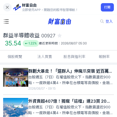
財富自由
群益半導體收益 00927
打開
35.54
-1.22%
立即使用APP，開啟您的股市智慧導航！
登入
群益半導體收益
00927
35.54
-1.22%
最近更新時間：
2026/08/07 05:30
個股概覽
法人買賣
股息與殖利率
報酬率
群創大暴走！「這群人」伸魔爪突襲 近百萬股東血流不止
台股週五（7日）在權值股熄火下，指數震盪近900
點，一度跌破4萬4，所幸在台積電等高價股，金融與
塑膠等傳產逆揚下，終場指數收跌170點，失守季
2026/08/07・09:15
線，而外資雖轉賣超407.16億元，對擁有近百萬股東
的群創下毒手，一出手就砍逾5萬張，不僅外資大
外資賣超407億！獨寵「這檔」連23買 20萬股東笑著數錢
賣，自營商也倒貨2718張，受此衝擊，股價大跌
台股週五（7日）在權值股熄火下，指數震盪近900
2.9%，收47
點，一度跌破4萬4，所幸在台積電等高價股，金融與