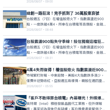
塑膠等傳產逆揚下，終場指數收跌170點，失守季
2026/08/07・09:00
線，而外資雖轉賣超407.16億元，卻反手大買逾20萬
股東的長榮航，不僅連23買，今買超放大到逾2萬
緯創一路狂瀉！兇手抓到了 36萬股東哀號
張，受此激勵，股價開低收高，終場大漲2.66%，收
台股週五（7日）在權值股熄火下，指數震盪近900
44.4
點，一度跌破4萬4，所幸在台積電等高價股，金融與
塑膠等傳產逆揚下，終場指數收跌170點，失守季
2026/08/07・08:48
線，而投信則轉賣超25.6億元，其中又以擁有逾36萬
股東的緯創最慘，一出手就砍逾萬張，受此影響，股
台股震盪900點失守季線！投信獨寵這檔狂掃近7千張 24萬股東笑了
價不僅連3跌，今跌幅擴大到3.17%，收183.5元，短
台股週五（7日）在權值股熄火下，指數震盪近900
短3
點，一度跌破4萬4，所幸在台積電等高價股，金融與
塑膠等傳產逆揚下，終場指數收跌170點，失守季
2026/08/07・08:31
線，而投信雖然轉賣超25.6億元，然卻對擁有逾24萬
股東的華航伸援手，一出手就買近7000張，受此激
4萬4失而復得！權值股熄火 指數震盪近900點收跌170點
勵，股價開低收高，終場漲1.58%，收22.5元，成交
市場緊盯財報、中東局勢，美股4大指數跌多漲少，
額為
僅費半逆勢收紅，亞股週五兩樣情，韓股在週四重挫
逾4%後，今展開反彈，早盤漲近2%，然在賣單殺
2026/08/07・05:55
出，指數一度翻黑，而日經早盤跌逾500點，然台股
受台積電ADR漲逾 1%激勵，週五在台積電、聯發、
「客戶不敢得罪台積電」內幕曝光！外媒爆英特爾想搶單沒那麼簡單
力積電等開盤上漲，指數開盤漲53.49點，以
英特爾（Intel）積極發展晶圓代工業務，但外媒報
44450.19點開
導，專家認為背後仍有疑慮，客戶擔憂產能緊俏之