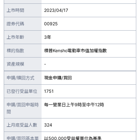
上市時間
2023/04/17
證券代碼
00925
上市年齡
3年
標的指數
標普Kensho電動車市值加權指數
資產規模
-
申購/贖回方式
現金申購/買回
已發行受益單位
1751
申購/買回申報時
每一營業日上午9時至中午12時
間
上月底受益人數
324
申購/買回基本單
以500,000受益權單位為基準