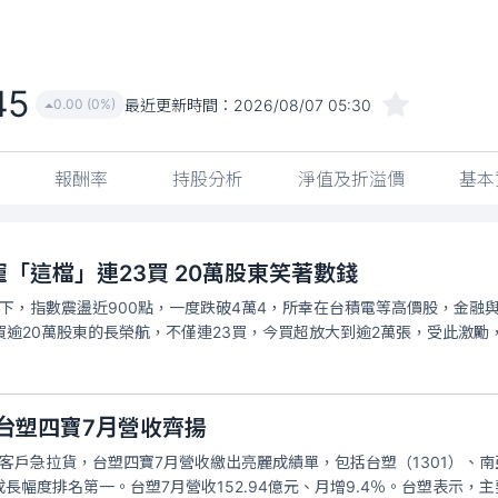
45
最近更新時間：
2026/08/07 05:30
0.00 (0%)
報酬率
持股分析
淨值及折溢價
基本
寵「這檔」連23買 20萬股東笑著數錢
下，指數震盪近900點，一度跌破4萬4，所幸在台積電等高價股，金融
大買逾20萬股東的長榮航，不僅連23買，今買超放大到逾2萬張，受此激勵，
台塑四寶7月營收齊揚
客戶急拉貨，台塑四寶7月營收繳出亮麗成績單，包括台塑（1301）、南亞（
長幅度排名第一。台塑7月營收152.94億元、月增9.4％。台塑表示，