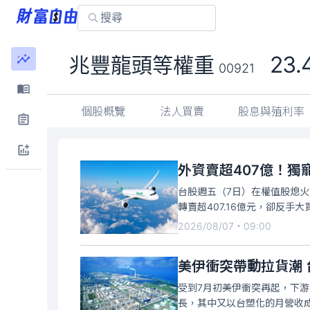
23.
兆豐龍頭等權重
00921
個股概覽
法人買賣
股息與殖利率
外資賣超407億！獨
台股週五（7日）在權值股熄火
轉賣超407.16億元，卻反手
2026/08/07・09:00
美伊衝突帶動拉貨潮 
受到7月初美伊衝突再起，下游
長，其中又以台塑化的月營收成