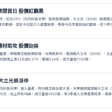
禁閉首日 股價紅翻黑
資訊，近日CPO（共同封裝光學）族群股價強勢，大立光（3008）股價連
單月虧損、並從今日起打入處置股票，導致今日早盤就由紅翻黑，近11時15分
題材助攻 股價勁揚
O進入量產，帶動概念股股價勁揚，光學族群中，龍頭廠大立光（3008）、玉
光股價上漲32元或6.37%，暫報534元，成交量逾1700張。
大立光鎖漲停
O（共同封裝光學）進入量產，昨日概念股全面大漲，光學鏡頭龍頭廠大立光（
95元，站上所有均線，成交量逾1600張。第3季進入光學產業旺季，蘋果