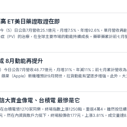
高 ET美日藥證取證在即
5）日公告7月營收25.1億元，月增7.5%、年增92.6%，單月營收再創歷史新高，
增多症（PV）的治療，在全球主要市場的動能持續成長。藥華藥累計前七月營
成 8月動能再提升
）今日公告7月營收48.77億元，月增31%、年減11%；前七月累計營收為
蘋果（Apple）新機種預計9月問世，拉貨動能有望逐步增強。此外，大
投信大賣金像電、台積電 最慘是它
在台積電領1270家同樂，終場指數上漲1250點，重返4萬4，雖然投信
5元，然在內資與散戶力挺下，終場股價收177元，上漲3.81%，成交量達8