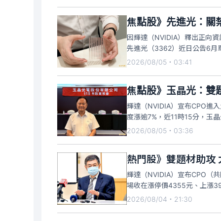
焦點股》先進光：關
因輝達（NVIDIA）釋出正向
先進光（3362）近日公告6月
2026/08/05・03:41
焦點股》玉晶光：雙
輝達（NVIDIA）宣布CP
度漲逾7%，近11時15分，玉晶
2026/08/05・03:36
熱門股》雙題材助攻 
輝達（NVIDIA）宣布CP
場收在漲停價4355元、上漲3
2026/08/04・21:30