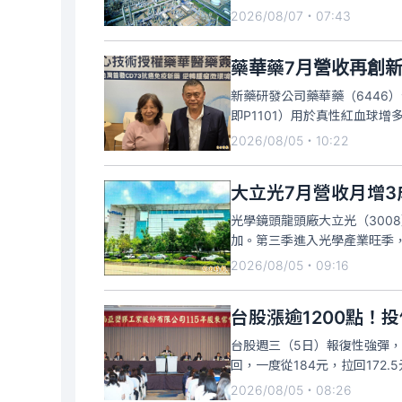
2026/08/07・07:43
藥華藥7月營收再創新
新藥研發公司藥華藥（6446）今（
即P1101）用於真性紅血球
2026/08/05・10:22
大立光7月營收月增3
光學鏡頭龍頭廠大立光（3008
加。第三季進入光學產業旺季，
2026/08/05・09:16
台股漲逾1200點！
台股週三（5日）報復性強彈，
回，一度從184元，拉回172.
2026/08/05・08:26