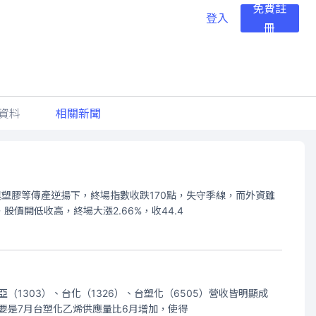
免費註
登入
冊
資料
相關新聞
與塑膠等傳產逆揚下，終場指數收跌170點，失守季線，而外資雖
股價開低收高，終場大漲2.66%，收44.4
1303）、台化（1326）、台塑化（6505）營收皆明顯成
主要是7月台塑化乙烯供應量比6月增加，使得