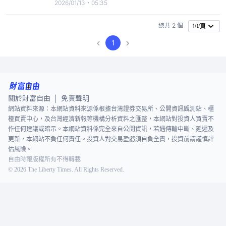
當天收盤價25.61元估算，年化配息率高達13%，近
2026/01/13・05:35
日吸引大量買盤湧入，讓中信投信緊急暫停初級市場
申購，但投資人轉透過次級市場交易，中信投信今
總共 2 個
10/頁
（13）日示警，統計至昨（12） 日淨值為26.08元，
1
目前搶
關於財富自由
免責聲明
|
網站資料來源：本網站資料來源係根據台灣證券交易所、公開資訊觀測站、櫃
檯買賣中心，及台灣經濟新報等機構分析資料之匯整，本網站對投資人買賣不
作任何建議或暗示。本網站資料係完全來自公開資訊，若遇傳輸中斷、延遲及
更新，本網站不負任何責任。投資人對交易盈虧須自負全責，投資前請謹慎評
估風險。
自由時報版權所有不得轉載
©
2026
The Liberty Times. All Rights Reserved.