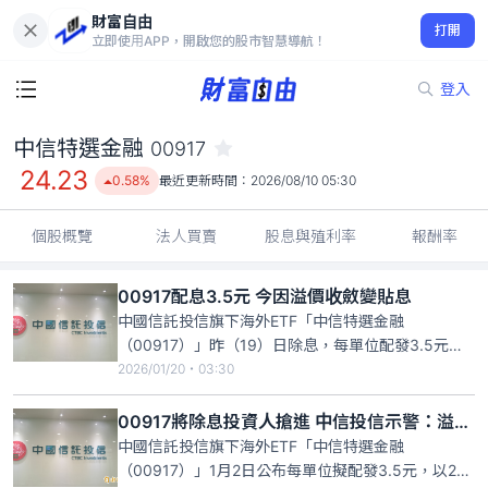
財富自由
中信特選金融 00917
打開
24.23
0.58%
立即使用APP，開啟您的股市智慧導航！
登入
中信特選金融
00917
24.23
0.58%
最近更新時間：
2026/08/10 05:30
個股概覽
法人買賣
股息與殖利率
報酬率
00917配息3.5元 今因溢價收斂變貼息
中國信託投信旗下海外ETF「中信特選金融
（00917）」昨（19）日除息，每單位配發3.5元，
除息後股價持續下挫，貼息幅度擴大。儘管中信投信
2026/01/20・03:30
先前不斷示警，提醒投資人溢價幅度偏高，但該ETF
上週5盤中仍創下掛牌以來的新高價31.99元。今日開
00917將除息投資人搶進 中信投信示警：溢價幅度已逾14％
盤後續跌逾3%，最低跌至26.77元，上週5高點搶進
中國信託投信旗下海外ETF「中信特選金融
的投資人
（00917）」1月2日公布每單位擬配發3.5元，以2日