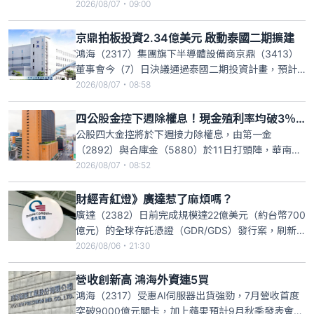
塑膠等傳產逆揚下，終場指數收跌170點，失守季
2026/08/07・09:00
線，而外資雖轉賣超407.16億元，卻反手大買逾20萬
股東的長榮航，不僅連23買，今買超放大到逾2萬
京鼎拍板投資2.34億美元 啟動泰國二期擴建
張，受此激勵，股價開低收高，終場大漲2.66%，收
鴻海（2317）集團旗下半導體設備商京鼎（3413）
44.4
董事會今（7）日決議通過泰國二期投資計畫，預計
投資2.34億美元，擴建泰國羅永（Rayong）及春武
2026/08/07・08:58
里（Chonburi）兩廠區，以因應客戶需求及全球半導
體設備市場的成長，進一步強化集團全球布局。
四公股金控下週除權息！現金殖利率均破3％ 存股族提前卡位
公股四大金控將於下週接力除權息，由第一金
（2892）與合庫金（5880）於11日打頭陣，華南金
（2880）及兆豐金（2886）則於13日登場。受惠去
2026/08/07・08:52
年獲利亮眼、今年股利維持高水準，其中兆豐金現金
股利創歷史新高、華南金股利寫下近10年最佳，四金
財經青紅燈》廣達惹了麻煩嗎？
控現金殖利率皆超過3%，吸引存股族提前卡位，今日
廣達（2382）日前完成規模達22億美元（約台幣700
股價均逆勢
億元）的全球存託憑證（GDR/GDS）發行案，刷新
台股紀錄。但這宗募資案卻因發行價格（折合約新台
2026/08/06・21:30
幣287元）相較先前高點明顯折價，加上定價前後市
場湧現密集借券放空與股價一度重挫，引發市場不少
營收創新高 鴻海外資連5買
質疑。
鴻海（2317）受惠AI伺服器出貨強勁，7月營收首度
突破9000億元關卡，加上蘋果預計9月秋季發表會推