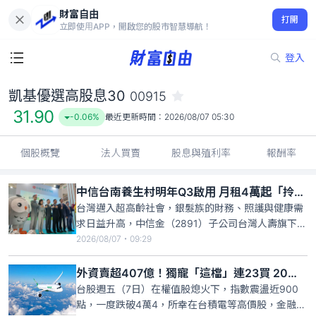
財富自由
凱基優選高股息30 00915
打開
31.90
-0.06%
立即使用APP，開啟您的股市智慧導航！
登入
凱基優選高股息30
00915
31.90
-0.06%
最近更新時間：
2026/08/07 05:30
個股概覽
法人買賣
股息與殖利率
報酬率
中信台南養生村明年Q3啟用 月租4萬起「拎包入住」
台灣邁入超高齡社會，銀髮族的財務、照護與健康需
求日益升高，中信金（2891）子公司台灣人壽旗下中
信樂活公司規劃的養生村，進度最快的台南館明年3
2026/08/07・09:29
月即將開放參觀，預計明年第3季可落成啟用。台壽
董事長許舒博指出，除了台南館外，台中、高雄均已
外資賣超407億！獨寵「這檔」連23買 20萬股東笑著數錢
備妥土地積極規劃，未來的目標是「拎包即可入
台股週五（7日）在權值股熄火下，指數震盪近900
住」。
點，一度跌破4萬4，所幸在台積電等高價股，金融與