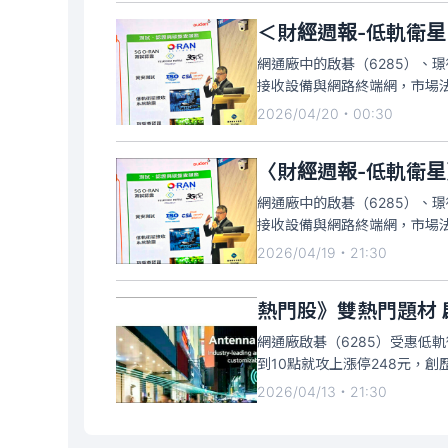
網通廠中的啟碁（6285）、璟
接收設備與網路終端網，市場
隨用戶成長而倍增，相關台廠可
2026/04/20・00:30
〈財經週報-低軌衛
網通廠中的啟碁（6285）、璟
接收設備與網路終端網，市場
隨用戶成長而倍增，相關台廠可
2026/04/19・21:30
熱門股》雙熱門題材
網通廠啟碁（6285）受惠低
到10點就攻上漲停248元，創
即將IPO（首次上市），啟碁是
2026/04/13・21:30
營收逾百億元；而啟碁