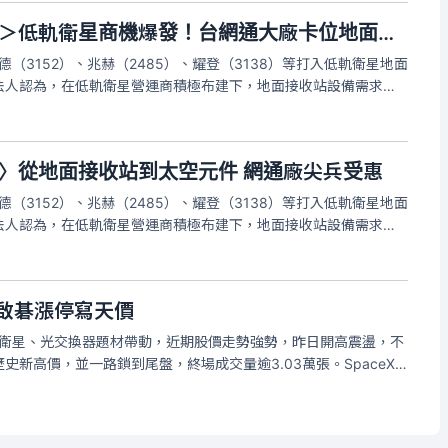
＜財經週報-低軌衛星＞低軌衛星商機爆發！台網通大廠卡位地面設備
德（3152）、兆赫（2485）、耀登（3138）等打入低軌衛星地面
法人認為，在低軌衛星營運商積極布建下，地面接收站設備需求也
望受惠。啟碁去年貢獻破百億 2026年占比衝28%續攀高峰
星〉從地面接收站到太空元件 網通廠尖兵受惠
德（3152）、兆赫（2485）、耀登（3138）等打入低軌衛星地面
法人認為，在低軌衛星營運商積極布建下，地面接收站設備需求也
望受惠。啟碁去年貢獻破百億 2026年占比續攀高峰
 啟碁漲停寫天價
軌衛星、光交換器題材帶動，近期股價走勢強勢，昨日開高震盪，不
歷史新高價，並一路鎖到尾盤，終場成交量逾3.03萬張。SpaceX
SpaceX用戶端產品主要供應商，以去年占營收逾10%計算，貢獻