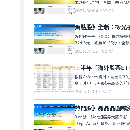
或缺的化合物半導體，未來A
記憶體，帶動砷化鎵族群全新（
2026/08/04・02:03
漲停353元
焦點股》全新：矽光
近期矽光子（CPO）概念股股
324.5元，截至10:36分
預期全新多個laser（雷射
2026/07/22・02:47
100mW連續波（CW）雷射
上半年「海外股票ET
根據CMoney統計，截至6/3
高；其中，規模成長最多的前1
「非科技類」又以「新光美國電力
2026/07/01・07:31
衛星」（00910
熱門股》磊晶晶圓喊漲
砷化鎵、磷化銦磊晶大廠全新（
（Epi Wafer）價格，近來
數高掛逾2萬張。磷化銦（InP