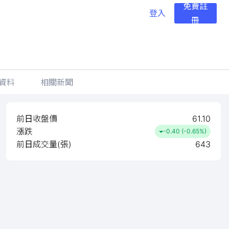
免費註
登入
冊
資料
相關新聞
前日收盤價
61.10
漲跌
-0.40 (-0.65%)
前日成交量(張)
643