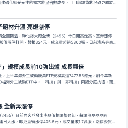
I基建磷化銦光元件的需求將呈倍數成長，且目前缺貨狀況恐更勝於
2455）股價連續兩日衝上漲停，今日截至9:35分為止，股價緊鎖
子題材升溫 亮燈漲停
價全面回溫，砷化鎵大廠全新（2455）今日開高走高、直奔漲停
，全新股價漲停打開，暫報324元，成交量超過5800張。日前澳系券商
）專案將於明年投入量產，明年營收將大於PD（光電二極體），
F」規模成長前10強出爐 成長翻倍
0止，上半年海外主被動股票ETF規模高達7477.55億元，創今年新
0檔海外主被動ETF中，「科技」與「非科技」兩類分庭抗禮，而
基建」（009805），上半年成長64.91億最多；「第一金太空
 全新奔漲停
2455）日前向客戶發出產品價格調整通知，將調漲磊晶晶圓
股價連日大漲，昨更直衝漲停405.5元，成交量破1.7萬張，漲停委買張
）為基礎的光通訊磊晶產品，主要應用於光收發模組、CW Laser及