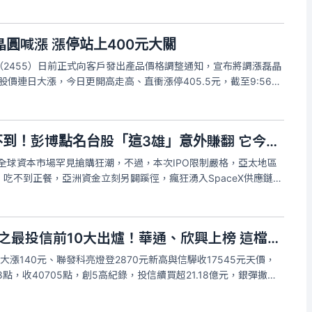
圓喊漲 漲停站上400元大關
2455）日前正式向客戶發出產品價格調整通知，宣布將調漲磊晶
近來股價連日大漲，今日更開高走高、直衝漲停405.5元，截至9:56分
張數高掛逾1800張。
SpaceX IPO太夯搶不到！彭博點名台股「這3雄」意外賺翻 它今年狂飆170％
引發全球資本市場罕見搶購狂潮，不過，本次IPO限制嚴格，亞太地區
吃不到正餐，亞洲資金立刻另闢蹊徑，瘋狂湧入SpaceX供應鏈與
達科3雄則意外成大贏家，股價不僅狠甩台股大盤，啟碁今年更以
台股暴漲1778點史上之最投信前10大出爐！華通、欣興上榜 這檔最狂放量噴出
漲140元、聯發科亮燈登2870元新高與信驊收17545元天價，
8點，收40705點，創5高紀錄，投信續買超21.18億元，銀彈撒向
買超2458張，股價繼連假前收漲停，今再攻高，終場上漲