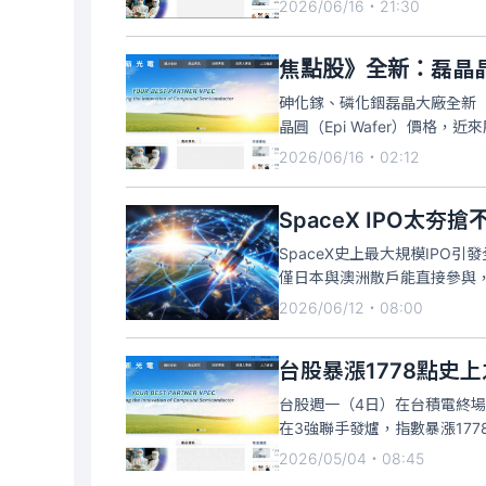
2026/06/16・21:30
高速光通訊元件，為
焦點股》全新：磊晶晶
砷化鎵、磷化銦磊晶大廠全新（
晶圓（Epi Wafer）價格，
為止，成交量破萬張，漲停委買
2026/06/16・02:12
SpaceX史上最大規模IPO
僅日本與澳洲散戶能直接參與，
ETF，而台廠啟碁、敬鵬與昇
2026/06/12・08:00
170% 的驚人漲幅瘋狂領跑
台股週一（4日）在台積電終場大
在3強聯手發爐，指數暴漲177
電子，其中又以全新最狂，出手
2026/05/04・08:45
2.16%，收355元，成