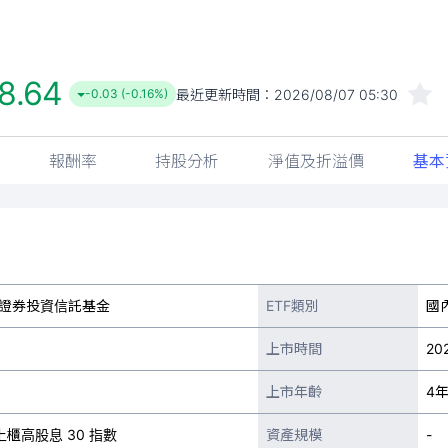
8.64
最近更新時間：
2026/08/07 05:30
-0.03 (-0.16%)
報酬率
持股分析
淨值及折溢價
基本
F證券投資信託基金
ETF類別
國
上市時間
202
上市年齡
4
櫃高股息 30 指數
資產規模
-