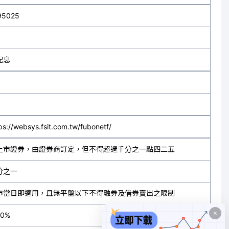
95025
配息
ps://websys.fsit.com.tw/fubonetf/
上市證券，由證券商訂定，但不得超過千分之一點四二五
分之一
市當日即適用，且無平盤以下不得融券及借券賣出之限制
30%