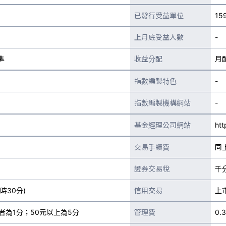
已發行受益單位
15
上月底受益人數
-
準
收益分配
月
指數編製特色
-
指數編製機構網站
-
基金經理公司網站
htt
交易手續費
同
證券交易稅
千
時30分)
信用交易
上
者為1分；50元以上為5分
管理費
0.